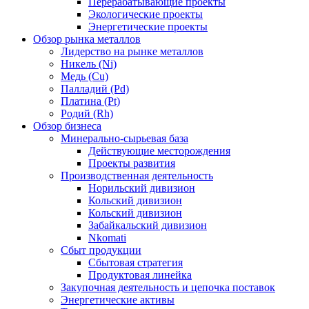
Перерабатывающие проекты
Экологические проекты
Энергетические проекты
Обзор рынка металлов
Лидерство на рынке металлов
Никель (Ni)
Медь (Cu)
Палладий (Pd)
Платина (Pt)
Родий (Rh)
Обзор бизнеса
Минерально-сырьевая база
Действующие месторождения
Проекты развития
Производственная деятельность
Норильский дивизион
Кольский дивизион
Кольский дивизион
Забайкальский дивизион
Nkomati
Сбыт продукции
Сбытовая стратегия
Продуктовая линейка
Закупочная деятельность и цепочка поставок
Энергетические активы