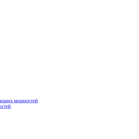
вающих мощностей
остей