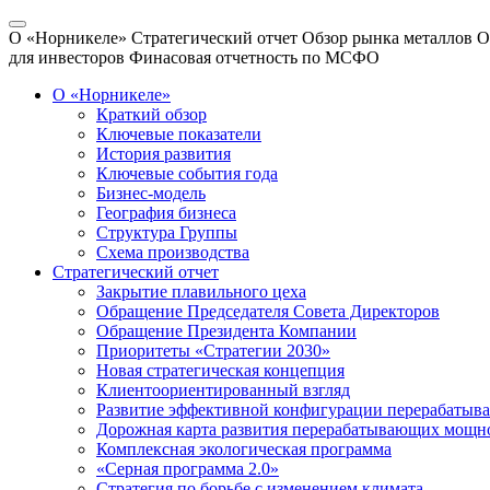
О «Норникеле»
Стратегический отчет
Обзор рынка металлов
О
для инвесторов
Финасовая отчетность по МСФО
О «Норникеле»
Краткий обзор
Ключевые показатели
История развития
Ключевые события года
Бизнес-модель
География бизнеса
Структура Группы
Схема производства
Стратегический отчет
Закрытие плавильного цеха
Обращение Председателя Совета Директоров
Обращение Президента Компании
Приоритеты «Стратегии 2030»
Новая стратегическая концепция
Клиентоориентированный взгляд
Развитие эффективной конфигурации перерабаты
Дорожная карта развития перерабатывающих мощн
Комплексная экологическая программа
«Серная программа 2.0»
Стратегия по борьбе с изменением климата