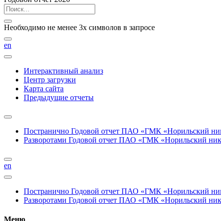
Необходимо не менее 3х символов в запросе
en
Интерактивный анализ
Центр загрузки
Карта сайта
Предыдущие отчеты
Постранично
Годовой отчет ПАО «ГМК «Норильский нике
Разворотами
Годовой отчет ПАО «ГМК «Норильский никел
en
Постранично
Годовой отчет ПАО «ГМК «Норильский нике
Разворотами
Годовой отчет ПАО «ГМК «Норильский никел
Меню