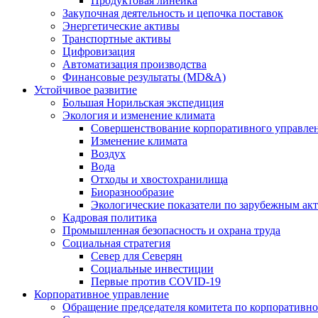
Продуктовая линейка
Закупочная деятельность и цепочка поставок
Энергетические активы
Транспортные активы
Цифровизация
Автоматизация производства
Финансовые результаты (MD&A)
Устойчивое развитие
Большая Норильская экспедиция
Экология и изменение климата
Совершенствование корпоративного управле
Изменение климата
Воздух
Вода
Отходы и хвостохранилища
Биоразнообразие
Экологические показатели по зарубежным ак
Кадровая политика
Промышленная безопасность и охрана труда
Социальная стратегия
Север для Северян
Социальные инвестиции
Первые против COVID‑19
Корпоративное управление
Обращение председателя комитета по корпоративн