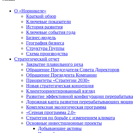
О «Норникеле»
Краткий обзор
Ключевые показатели
История развития
Ключевые события года
Бизнес-модель
География бизнеса
Структура Группы
Схема производства
Стратегический отчет
Закрытие плавильного цеха
Обращение Председателя Совета Директоров
Обращение Президента Компании
Приоритеты «Стратегии 2030»
Новая стратегическая концепция
Клиентоориентированный взгляд
Развитие эффективной конфигурации перерабаты
Дорожная карта развития перерабатывающих мощн
Комплексная экологическая программа
«Серная программа 2.0»
Стратегия по борьбе с изменением климата
Основные инвестиционные проекты
Добывающие активы