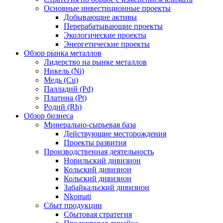
Основные инвестиционные проекты
Добывающие активы
Перерабатывающие проекты
Экологические проекты
Энергетические проекты
Обзор рынка металлов
Лидерство на рынке металлов
Никель (Ni)
Медь (Cu)
Палладий (Pd)
Платина (Pt)
Родий (Rh)
Обзор бизнеса
Минерально-сырьевая база
Действующие месторождения
Проекты развития
Производственная деятельность
Норильский дивизион
Кольский дивизион
Кольский дивизион
Забайкальский дивизион
Nkomati
Сбыт продукции
Сбытовая стратегия