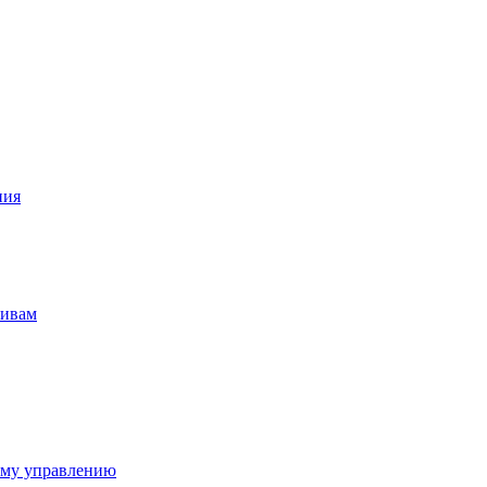
ния
тивам
ому управлению