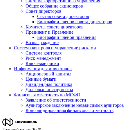
Система корпоративного управления
Общее собрание акционеров
Совет директоров
Состав совета директоров
Биографии членов совета директоров
Комитеты совета директоров
Президент и Правление
Биографии членов правления
Вознаграждение
Система контроля и управление рисками
Система контроля
Риск-менеджмент
Ключевые риски
Информация для инвесторов
Акционерный капитал
Ценные бумаги
Дивидендная политика
Долговые инструменты
Финасовая отчетность по МСФО
Заявление об ответственности
Аудиторское заключение независимых аудиторов
Консолидированная финансовая отчетность
Годовой отчет 2020