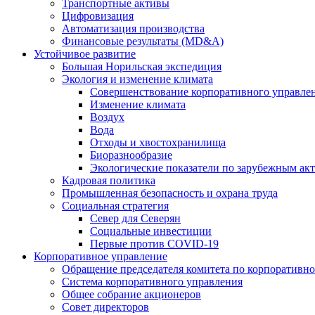
Транспортные активы
Цифровизация
Автоматизация производства
Финансовые результаты (MD&A)
Устойчивое развитие
Большая Норильская экспедиция
Экология и изменение климата
Совершенствование корпоративного управле
Изменение климата
Воздух
Вода
Отходы и хвостохранилища
Биоразнообразие
Экологические показатели по зарубежным ак
Кадровая политика
Промышленная безопасность и охрана труда
Социальная стратегия
Север для Северян
Социальные инвестиции
Первые против COVID‑19
Корпоративное управление
Обращение председателя комитета по корпоративн
Система корпоративного управления
Общее собрание акционеров
Совет директоров