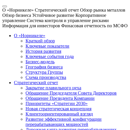
О «Норникеле»
Стратегический отчет
Обзор рынка металлов
Обзор бизнеса
Устойчивое развитие
Корпоративное
управление
Система контроля и управление рисками
Информация для инвесторов
Финасовая отчетность по МСФО
О «Норникеле»
Краткий обзор
Ключевые показатели
История развития
Ключевые события года
Бизнес-модель
География бизнеса
Структура Группы
Схема производства
Стратегический отчет
Закрытие плавильного цеха
Обращение Председателя Совета Директоров
Обращение Президента Компании
Приоритеты «Стратегии 2030»
Новая стратегическая концепция
Клиентоориентированный взгляд
Развитие эффективной конфигурации
перерабатывающих мощностей
Дорожная карта развития перерабатывающих