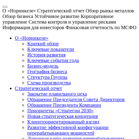
О «Норникеле»
Стратегический отчет
Обзор рынка металлов
Обзор бизнеса
Устойчивое развитие
Корпоративное
управление
Система контроля и управление рисками
Информация для инвесторов
Финасовая отчетность по МСФО
О «Норникеле»
Краткий обзор
Ключевые показатели
История развития
Ключевые события года
Бизнес-модель
География бизнеса
Структура Группы
Схема производства
Стратегический отчет
Закрытие плавильного цеха
Обращение Председателя Совета Директоров
Обращение Президента Компании
Приоритеты «Стратегии 2030»
Новая стратегическая концепция
Клиентоориентированный взгляд
Развитие эффективной конфигурации
перерабатывающих мощностей
Дорожная карта развития перерабатывающих