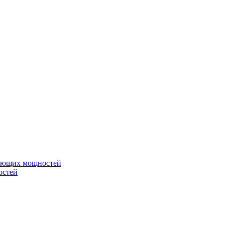
вающих мощностей
остей