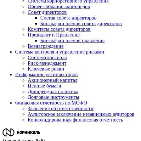
Система корпоративного управления
Общее собрание акционеров
Совет директоров
Состав совета директоров
Биографии членов совета директоров
Комитеты совета директоров
Президент и Правление
Биографии членов правления
Вознаграждение
Система контроля и управление рисками
Система контроля
Риск-менеджмент
Ключевые риски
Информация для инвесторов
Акционерный капитал
Ценные бумаги
Дивидендная политика
Долговые инструменты
Финасовая отчетность по МСФО
Заявление об ответственности
Аудиторское заключение независимых аудиторов
Консолидированная финансовая отчетность
Годовой отчет 2020