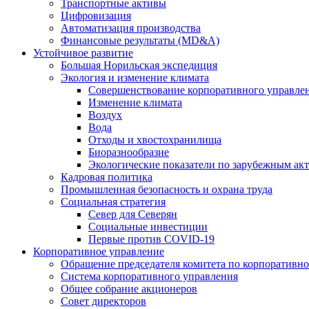
Транспортные активы
Цифровизация
Автоматизация производства
Финансовые результаты (MD&A)
Устойчивое развитие
Большая Норильская экспедиция
Экология и изменение климата
Совершенствование корпоративного управле
Изменение климата
Воздух
Вода
Отходы и хвостохранилища
Биоразнообразие
Экологические показатели по зарубежным ак
Кадровая политика
Промышленная безопасность и охрана труда
Социальная стратегия
Север для Северян
Социальные инвестиции
Первые против COVID‑19
Корпоративное управление
Обращение председателя комитета по корпоративн
Система корпоративного управления
Общее собрание акционеров
Совет директоров