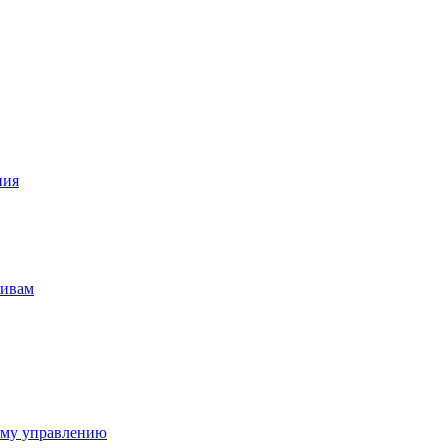
ния
тивам
ому управлению