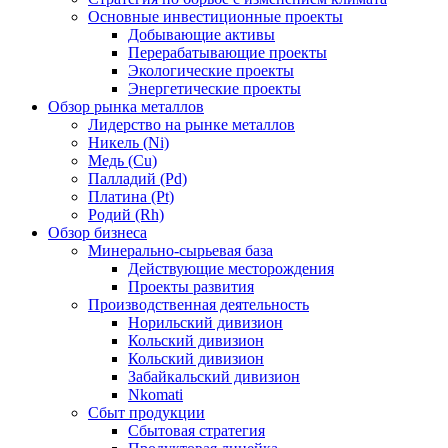
Основные инвестиционные проекты
Добывающие активы
Перерабатывающие проекты
Экологические проекты
Энергетические проекты
Обзор рынка металлов
Лидерство на рынке металлов
Никель (Ni)
Медь (Cu)
Палладий (Pd)
Платина (Pt)
Родий (Rh)
Обзор бизнеса
Минерально-сырьевая база
Действующие месторождения
Проекты развития
Производственная деятельность
Норильский дивизион
Кольский дивизион
Кольский дивизион
Забайкальский дивизион
Nkomati
Сбыт продукции
Сбытовая стратегия