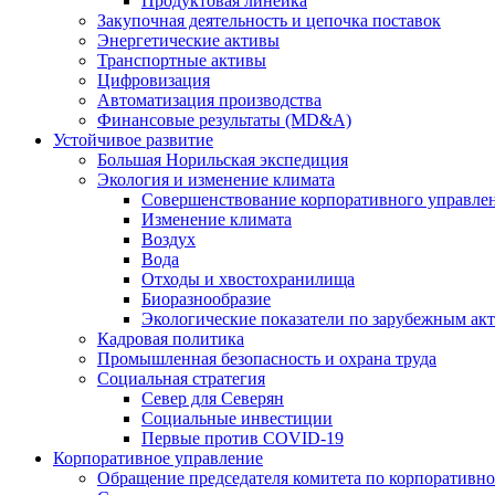
Продуктовая линейка
Закупочная деятельность и цепочка поставок
Энергетические активы
Транспортные активы
Цифровизация
Автоматизация производства
Финансовые результаты (MD&A)
Устойчивое развитие
Большая Норильская экспедиция
Экология и изменение климата
Совершенствование корпоративного управле
Изменение климата
Воздух
Вода
Отходы и хвостохранилища
Биоразнообразие
Экологические показатели по зарубежным ак
Кадровая политика
Промышленная безопасность и охрана труда
Социальная стратегия
Север для Северян
Социальные инвестиции
Первые против COVID‑19
Корпоративное управление
Обращение председателя комитета по корпоративн