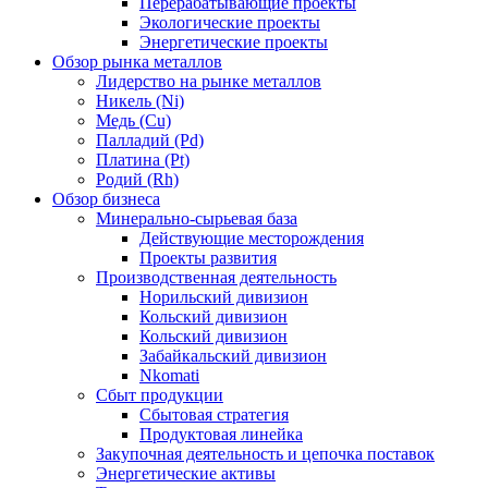
Перерабатывающие проекты
Экологические проекты
Энергетические проекты
Обзор рынка металлов
Лидерство на рынке металлов
Никель (Ni)
Медь (Cu)
Палладий (Pd)
Платина (Pt)
Родий (Rh)
Обзор бизнеса
Минерально-сырьевая база
Действующие месторождения
Проекты развития
Производственная деятельность
Норильский дивизион
Кольский дивизион
Кольский дивизион
Забайкальский дивизион
Nkomati
Сбыт продукции
Сбытовая стратегия
Продуктовая линейка
Закупочная деятельность и цепочка поставок
Энергетические активы