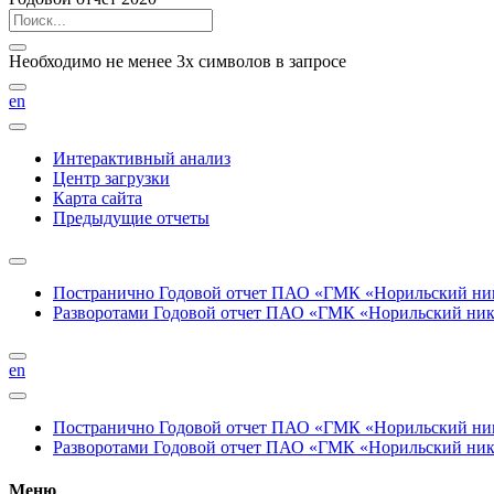
Необходимо не менее 3х символов в запросе
en
Интерактивный анализ
Центр загрузки
Карта сайта
Предыдущие отчеты
Постранично
Годовой отчет ПАО «ГМК «Норильский нике
Разворотами
Годовой отчет ПАО «ГМК «Норильский никел
en
Постранично
Годовой отчет ПАО «ГМК «Норильский нике
Разворотами
Годовой отчет ПАО «ГМК «Норильский никел
Меню