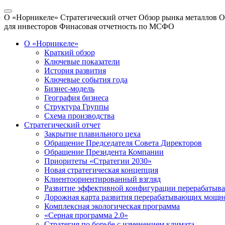
О «Норникеле»
Стратегический отчет
Обзор рынка металлов
О
для инвесторов
Финасовая отчетность по МСФО
О «Норникеле»
Краткий обзор
Ключевые показатели
История развития
Ключевые события года
Бизнес-модель
География бизнеса
Структура Группы
Схема производства
Стратегический отчет
Закрытие плавильного цеха
Обращение Председателя Совета Директоров
Обращение Президента Компании
Приоритеты «Стратегии 2030»
Новая стратегическая концепция
Клиентоориентированный взгляд
Развитие эффективной конфигурации перерабаты
Дорожная карта развития перерабатывающих мощн
Комплексная экологическая программа
«Серная программа 2.0»
Стратегия по борьбе с изменением климата