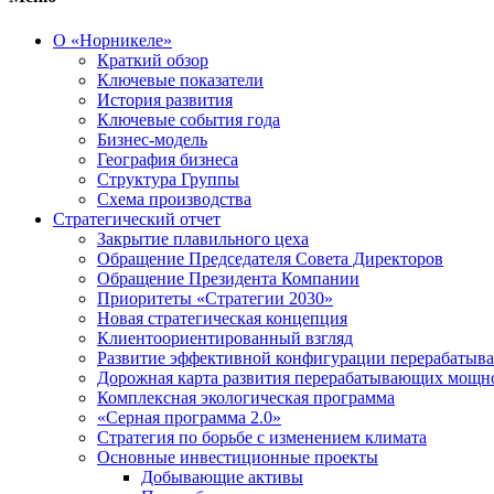
О «Норникеле»
Краткий обзор
Ключевые показатели
История развития
Ключевые события года
Бизнес-модель
География бизнеса
Структура Группы
Схема производства
Стратегический отчет
Закрытие плавильного цеха
Обращение Председателя Совета Директоров
Обращение Президента Компании
Приоритеты «Стратегии 2030»
Новая стратегическая концепция
Клиентоориентированный взгляд
Развитие эффективной конфигурации перерабаты
Дорожная карта развития перерабатывающих мощн
Комплексная экологическая программа
«Серная программа 2.0»
Стратегия по борьбе с изменением климата
Основные инвестиционные проекты
Добывающие активы