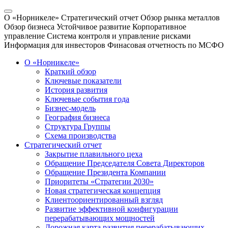
О «Норникеле»
Стратегический отчет
Обзор рынка металлов
Обзор бизнеса
Устойчивое развитие
Корпоративное
управление
Система контроля и управление рисками
Информация для инвесторов
Финасовая отчетность по МСФО
О «Норникеле»
Краткий обзор
Ключевые показатели
История развития
Ключевые события года
Бизнес-модель
География бизнеса
Структура Группы
Схема производства
Стратегический отчет
Закрытие плавильного цеха
Обращение Председателя Совета Директоров
Обращение Президента Компании
Приоритеты «Стратегии 2030»
Новая стратегическая концепция
Клиентоориентированный взгляд
Развитие эффективной конфигурации
перерабатывающих мощностей
Дорожная карта развития перерабатывающих