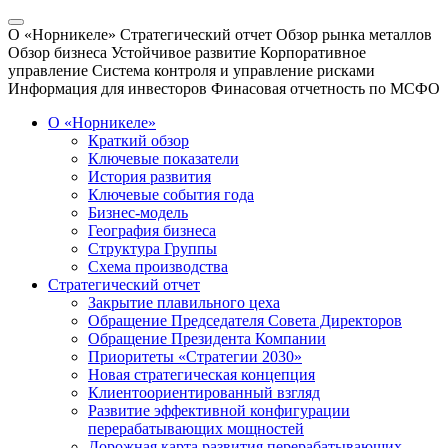
О «Норникеле»
Стратегический отчет
Обзор рынка металлов
Обзор бизнеса
Устойчивое развитие
Корпоративное
управление
Система контроля и управление рисками
Информация для инвесторов
Финасовая отчетность по МСФО
О «Норникеле»
Краткий обзор
Ключевые показатели
История развития
Ключевые события года
Бизнес-модель
География бизнеса
Структура Группы
Схема производства
Стратегический отчет
Закрытие плавильного цеха
Обращение Председателя Совета Директоров
Обращение Президента Компании
Приоритеты «Стратегии 2030»
Новая стратегическая концепция
Клиентоориентированный взгляд
Развитие эффективной конфигурации
перерабатывающих мощностей
Дорожная карта развития перерабатывающих