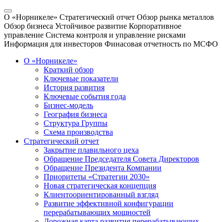
О «Норникеле»
Стратегический отчет
Обзор рынка металлов
Обзор бизнеса
Устойчивое развитие
Корпоративное
управление
Система контроля и управление рисками
Информация для инвесторов
Финасовая отчетность по МСФО
О «Норникеле»
Краткий обзор
Ключевые показатели
История развития
Ключевые события года
Бизнес-модель
География бизнеса
Структура Группы
Схема производства
Стратегический отчет
Закрытие плавильного цеха
Обращение Председателя Совета Директоров
Обращение Президента Компании
Приоритеты «Стратегии 2030»
Новая стратегическая концепция
Клиентоориентированный взгляд
Развитие эффективной конфигурации
перерабатывающих мощностей
Дорожная карта развития перерабатывающих