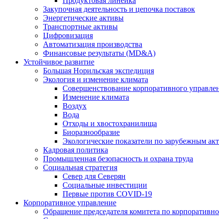
Продуктовая линейка
Закупочная деятельность и цепочка поставок
Энергетические активы
Транспортные активы
Цифровизация
Автоматизация производства
Финансовые результаты (MD&A)
Устойчивое развитие
Большая Норильская экспедиция
Экология и изменение климата
Совершенствование корпоративного управле
Изменение климата
Воздух
Вода
Отходы и хвостохранилища
Биоразнообразие
Экологические показатели по зарубежным ак
Кадровая политика
Промышленная безопасность и охрана труда
Социальная стратегия
Север для Северян
Социальные инвестиции
Первые против COVID‑19
Корпоративное управление
Обращение председателя комитета по корпоративн