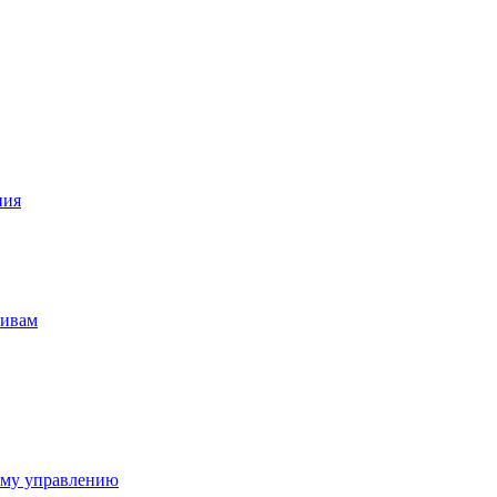
ния
тивам
ому управлению