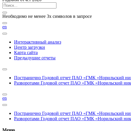
Необходимо не менее 3х символов в запросе
en
Интерактивный анализ
Центр загрузки
Карта сайта
Предыдущие отчеты
Постранично
Годовой отчет ПАО «ГМК «Норильский нике
Разворотами
Годовой отчет ПАО «ГМК «Норильский никел
en
Постранично
Годовой отчет ПАО «ГМК «Норильский нике
Разворотами
Годовой отчет ПАО «ГМК «Норильский никел
Меню