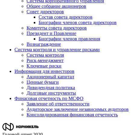
Система корпоративного управления
Общее собрание акционеров
Совет директоров
Состав совета директоров
Биографии членов совета директоров
Комитеты совета директоров
Президент и Правление
Биографии членов правления
Вознаграждение
Система контроля и управление рисками
Система контроля
Риск-менеджмент
Ключевые риски
Информация для инвесторов
Акционерный капитал
Ценные бумаги
Дивидендная политика
Долговые инструменты
Финасовая отчетность по МСФО
Заявление об ответственности
Аудиторское заключение независимых аудиторов
Консолидированная финансовая отчетность
Годовой отчет 2020