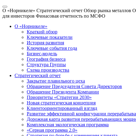
О «Норникеле»
Стратегический отчет
Обзор рынка металлов
О
для инвесторов
Финасовая отчетность по МСФО
О «Норникеле»
Краткий обзор
Ключевые показатели
История развития
Ключевые события года
Бизнес-модель
География бизнеса
Структура Группы
Схема производства
Стратегический отчет
Закрытие плавильного цеха
Обращение Председателя Совета Директоров
Обращение Президента Компании
Приоритеты «Стратегии 2030»
Новая стратегическая концепция
Клиентоориентированный взгляд
Развитие эффективной конфигурации перерабаты
Дорожная карта развития перерабатывающих мощн
Комплексная экологическая программа
«Серная программа 2.0»
Стратегия по борьбе с изменением климата