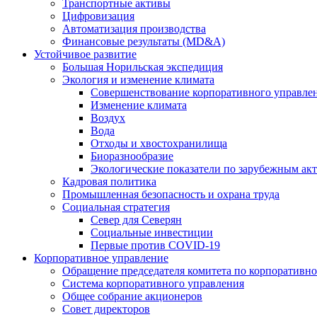
Транспортные активы
Цифровизация
Автоматизация производства
Финансовые результаты (MD&A)
Устойчивое развитие
Большая Норильская экспедиция
Экология и изменение климата
Совершенствование корпоративного управле
Изменение климата
Воздух
Вода
Отходы и хвостохранилища
Биоразнообразие
Экологические показатели по зарубежным ак
Кадровая политика
Промышленная безопасность и охрана труда
Социальная стратегия
Север для Северян
Социальные инвестиции
Первые против COVID‑19
Корпоративное управление
Обращение председателя комитета по корпоративн
Система корпоративного управления
Общее собрание акционеров
Совет директоров