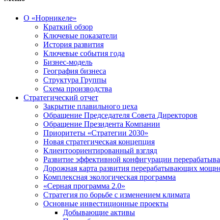
О «Норникеле»
Краткий обзор
Ключевые показатели
История развития
Ключевые события года
Бизнес-модель
География бизнеса
Структура Группы
Схема производства
Стратегический отчет
Закрытие плавильного цеха
Обращение Председателя Совета Директоров
Обращение Президента Компании
Приоритеты «Стратегии 2030»
Новая стратегическая концепция
Клиентоориентированный взгляд
Развитие эффективной конфигурации перерабаты
Дорожная карта развития перерабатывающих мощн
Комплексная экологическая программа
«Серная программа 2.0»
Стратегия по борьбе с изменением климата
Основные инвестиционные проекты
Добывающие активы