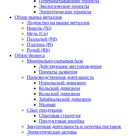
Перерабатывающие проекты
Экологические проекты
Энергетические проекты
Обзор рынка металлов
Лидерство на рынке металлов
Никель (Ni)
Медь (Cu)
Палладий (Pd)
Платина (Pt)
Родий (Rh)
Обзор бизнеса
Минерально-сырьевая база
Действующие месторождения
Проекты развития
Производственная деятельность
Норильский дивизион
Кольский дивизион
Кольский дивизион
Забайкальский дивизион
Nkomati
Сбыт продукции
Сбытовая стратегия
Продуктовая линейка
Закупочная деятельность и цепочка поставок
Энергетические активы