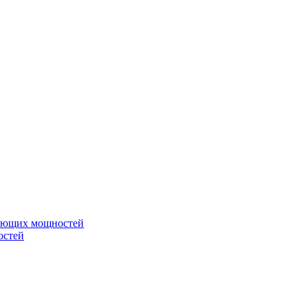
вающих мощностей
остей