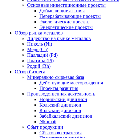
Основные инвестиционные проекты
Добывающие активы
Перерабатывающие проекты
Экологические проекты
Энергетические проекты
Обзор рынка металлов
Лидерство на рынке металлов
Никель (Ni)
Медь (Cu)
Палладий (Pd)
Платина (Pt)
Родий (Rh)
Обзор бизнеса
Минерально-сырьевая база
Действующие месторождения
Проекты развития
Производственная деятельность
Норильский дивизион
Кольский дивизион
Кольский дивизион
Забайкальский дивизион
Nkomati
Сбыт продукции
Сбытовая стратегия