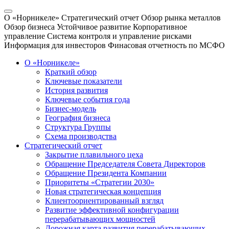
О «Норникеле»
Стратегический отчет
Обзор рынка металлов
Обзор бизнеса
Устойчивое развитие
Корпоративное
управление
Система контроля и управление рисками
Информация для инвесторов
Финасовая отчетность по МСФО
О «Норникеле»
Краткий обзор
Ключевые показатели
История развития
Ключевые события года
Бизнес-модель
География бизнеса
Структура Группы
Схема производства
Стратегический отчет
Закрытие плавильного цеха
Обращение Председателя Совета Директоров
Обращение Президента Компании
Приоритеты «Стратегии 2030»
Новая стратегическая концепция
Клиентоориентированный взгляд
Развитие эффективной конфигурации
перерабатывающих мощностей
Дорожная карта развития перерабатывающих