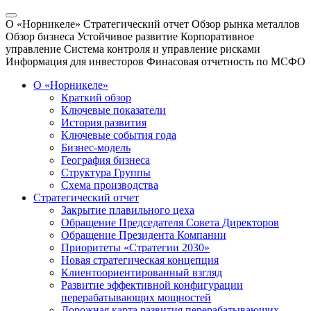
О «Норникеле»
Стратегический отчет
Обзор рынка металлов
Обзор бизнеса
Устойчивое развитие
Корпоративное
управление
Система контроля и управление рисками
Информация для инвесторов
Финасовая отчетность по МСФО
О «Норникеле»
Краткий обзор
Ключевые показатели
История развития
Ключевые события года
Бизнес-модель
География бизнеса
Структура Группы
Схема производства
Стратегический отчет
Закрытие плавильного цеха
Обращение Председателя Совета Директоров
Обращение Президента Компании
Приоритеты «Стратегии 2030»
Новая стратегическая концепция
Клиентоориентированный взгляд
Развитие эффективной конфигурации
перерабатывающих мощностей
Дорожная карта развития перерабатывающих