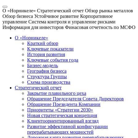
О «Норникеле»
Стратегический отчет
Обзор рынка металлов
Обзор бизнеса
Устойчивое развитие
Корпоративное
управление
Система контроля и управление рисками
Информация для инвесторов
Финасовая отчетность по МСФО
О «Норникеле»
Краткий обзор
Ключевые показатели
История развития
Ключевые события года
Бизнес-модель
География бизнеса
Структура Группы
Схема производства
Стратегический отчет
Закрытие плавильного цеха
Обращение Председателя Совета Директоров
Обращение Президента Компании
Приоритеты «Стратегии 2030»
Новая стратегическая концепция
Клиентоориентированный взгляд
Развитие эффективной конфигурации
перерабатывающих мощностей
Дорожная карта развития перерабатывающих