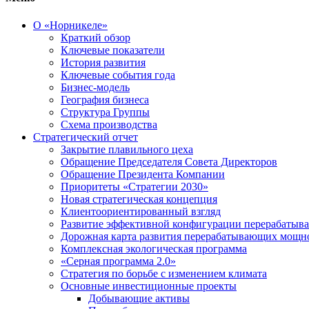
О «Норникеле»
Краткий обзор
Ключевые показатели
История развития
Ключевые события года
Бизнес-модель
География бизнеса
Структура Группы
Схема производства
Стратегический отчет
Закрытие плавильного цеха
Обращение Председателя Совета Директоров
Обращение Президента Компании
Приоритеты «Стратегии 2030»
Новая стратегическая концепция
Клиентоориентированный взгляд
Развитие эффективной конфигурации перерабаты
Дорожная карта развития перерабатывающих мощн
Комплексная экологическая программа
«Серная программа 2.0»
Стратегия по борьбе с изменением климата
Основные инвестиционные проекты
Добывающие активы