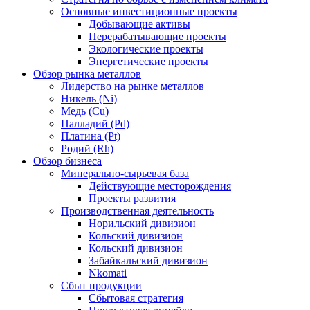
Основные инвестиционные проекты
Добывающие активы
Перерабатывающие проекты
Экологические проекты
Энергетические проекты
Обзор рынка металлов
Лидерство на рынке металлов
Никель (Ni)
Медь (Cu)
Палладий (Pd)
Платина (Pt)
Родий (Rh)
Обзор бизнеса
Минерально-сырьевая база
Действующие месторождения
Проекты развития
Производственная деятельность
Норильский дивизион
Кольский дивизион
Кольский дивизион
Забайкальский дивизион
Nkomati
Сбыт продукции
Сбытовая стратегия