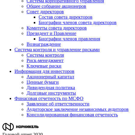
Система корпоративного управления
Общее собрание акционеров
Совет директоров
Состав совета директоров
Биографии членов совета директоров
Комитеты совета директоров
Президент и Правление
Биографии членов правления
Вознаграждение
Система контроля и управление рисками
Система контроля
Риск-менеджмент
Ключевые риски
Информация для инвесторов
Акционерный капитал
Ценные бумаги
Дивидендная политика
Долговые инструменты
Финасовая отчетность по МСФО
Заявление об ответственности
Аудиторское заключение независимых аудиторов
Консолидированная финансовая отчетность
Годовой отчет 2020