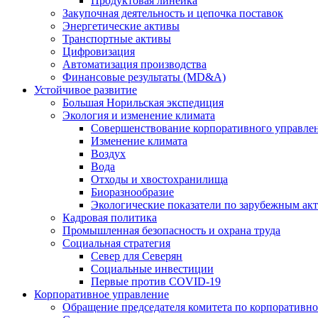
Продуктовая линейка
Закупочная деятельность и цепочка поставок
Энергетические активы
Транспортные активы
Цифровизация
Автоматизация производства
Финансовые результаты (MD&A)
Устойчивое развитие
Большая Норильская экспедиция
Экология и изменение климата
Совершенствование корпоративного управле
Изменение климата
Воздух
Вода
Отходы и хвостохранилища
Биоразнообразие
Экологические показатели по зарубежным ак
Кадровая политика
Промышленная безопасность и охрана труда
Социальная стратегия
Север для Северян
Социальные инвестиции
Первые против COVID‑19
Корпоративное управление
Обращение председателя комитета по корпоративн