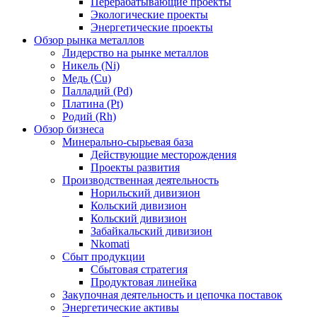
Перерабатывающие проекты
Экологические проекты
Энергетические проекты
Обзор рынка металлов
Лидерство на рынке металлов
Никель (Ni)
Медь (Cu)
Палладий (Pd)
Платина (Pt)
Родий (Rh)
Обзор бизнеса
Минерально-сырьевая база
Действующие месторождения
Проекты развития
Производственная деятельность
Норильский дивизион
Кольский дивизион
Кольский дивизион
Забайкальский дивизион
Nkomati
Сбыт продукции
Сбытовая стратегия
Продуктовая линейка
Закупочная деятельность и цепочка поставок
Энергетические активы