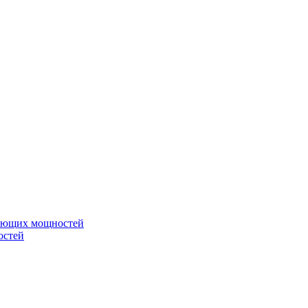
вающих мощностей
остей