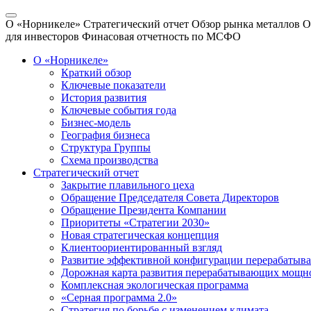
О «Норникеле»
Стратегический отчет
Обзор рынка металлов
О
для инвесторов
Финасовая отчетность по МСФО
О «Норникеле»
Краткий обзор
Ключевые показатели
История развития
Ключевые события года
Бизнес-модель
География бизнеса
Структура Группы
Схема производства
Стратегический отчет
Закрытие плавильного цеха
Обращение Председателя Совета Директоров
Обращение Президента Компании
Приоритеты «Стратегии 2030»
Новая стратегическая концепция
Клиентоориентированный взгляд
Развитие эффективной конфигурации перерабаты
Дорожная карта развития перерабатывающих мощн
Комплексная экологическая программа
«Серная программа 2.0»
Стратегия по борьбе с изменением климата