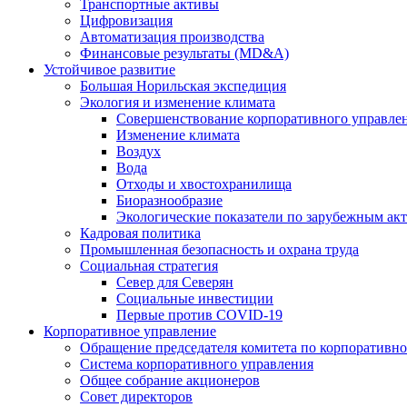
Транспортные активы
Цифровизация
Автоматизация производства
Финансовые результаты (MD&A)
Устойчивое развитие
Большая Норильская экспедиция
Экология и изменение климата
Совершенствование корпоративного управле
Изменение климата
Воздух
Вода
Отходы и хвостохранилища
Биоразнообразие
Экологические показатели по зарубежным ак
Кадровая политика
Промышленная безопасность и охрана труда
Социальная стратегия
Север для Северян
Социальные инвестиции
Первые против COVID‑19
Корпоративное управление
Обращение председателя комитета по корпоративн
Система корпоративного управления
Общее собрание акционеров
Совет директоров