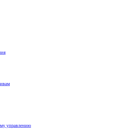
ния
тивам
ому управлению