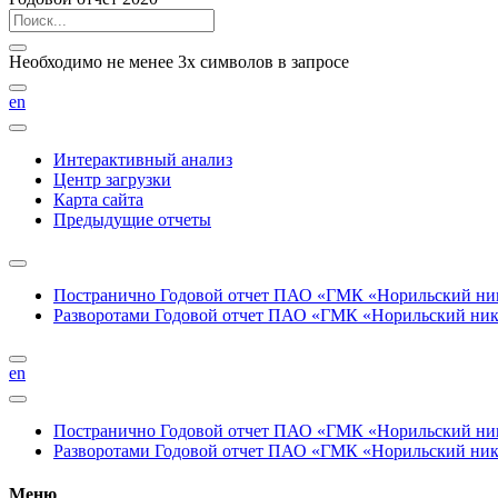
Необходимо не менее 3х символов в запросе
en
Интерактивный анализ
Центр загрузки
Карта сайта
Предыдущие отчеты
Постранично
Годовой отчет ПАО «ГМК «Норильский нике
Разворотами
Годовой отчет ПАО «ГМК «Норильский никел
en
Постранично
Годовой отчет ПАО «ГМК «Норильский нике
Разворотами
Годовой отчет ПАО «ГМК «Норильский никел
Меню