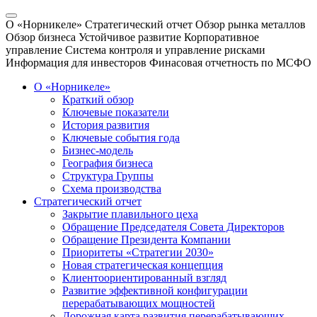
О «Норникеле»
Стратегический отчет
Обзор рынка металлов
Обзор бизнеса
Устойчивое развитие
Корпоративное
управление
Система контроля и управление рисками
Информация для инвесторов
Финасовая отчетность по МСФО
О «Норникеле»
Краткий обзор
Ключевые показатели
История развития
Ключевые события года
Бизнес-модель
География бизнеса
Структура Группы
Схема производства
Стратегический отчет
Закрытие плавильного цеха
Обращение Председателя Совета Директоров
Обращение Президента Компании
Приоритеты «Стратегии 2030»
Новая стратегическая концепция
Клиентоориентированный взгляд
Развитие эффективной конфигурации
перерабатывающих мощностей
Дорожная карта развития перерабатывающих