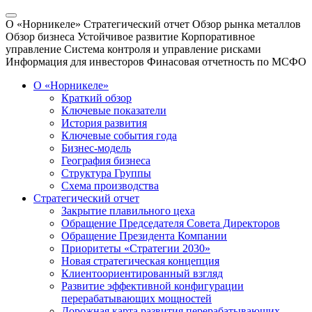
О «Норникеле»
Стратегический отчет
Обзор рынка металлов
Обзор бизнеса
Устойчивое развитие
Корпоративное
управление
Система контроля и управление рисками
Информация для инвесторов
Финасовая отчетность по МСФО
О «Норникеле»
Краткий обзор
Ключевые показатели
История развития
Ключевые события года
Бизнес-модель
География бизнеса
Структура Группы
Схема производства
Стратегический отчет
Закрытие плавильного цеха
Обращение Председателя Совета Директоров
Обращение Президента Компании
Приоритеты «Стратегии 2030»
Новая стратегическая концепция
Клиентоориентированный взгляд
Развитие эффективной конфигурации
перерабатывающих мощностей
Дорожная карта развития перерабатывающих