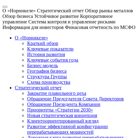
О «Норникеле»
Стратегический отчет
Обзор рынка металлов
Обзор бизнеса
Устойчивое развитие
Корпоративное
управление
Система контроля и управление рисками
Информация для инвесторов
Финасовая отчетность по МСФО
О «Норникеле»
Краткий обзор
Ключевые показатели
История развития
Ключевые события года
Бизнес-модель
География бизнеса
Структура Группы
Схема производства
Стратегический отчет
Закрытие плавильного цеха
Обращение Председателя Совета Директоров
Обращение Президента Компании
Приоритеты «Стратегии 2030»
Новая стратегическая концепция
Клиентоориентированный взгляд
Развитие эффективной конфигурации
перерабатывающих мощностей
Дорожная карта развития перерабатывающих