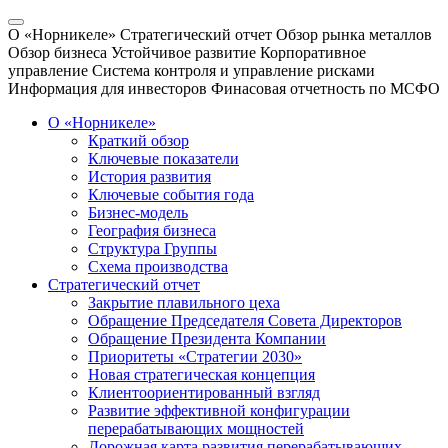
О «Норникеле»
Стратегический отчет
Обзор рынка металлов
Обзор бизнеса
Устойчивое развитие
Корпоративное
управление
Система контроля и управление рисками
Информация для инвесторов
Финасовая отчетность по МСФО
О «Норникеле»
Краткий обзор
Ключевые показатели
История развития
Ключевые события года
Бизнес-модель
География бизнеса
Структура Группы
Схема производства
Стратегический отчет
Закрытие плавильного цеха
Обращение Председателя Совета Директоров
Обращение Президента Компании
Приоритеты «Стратегии 2030»
Новая стратегическая концепция
Клиентоориентированный взгляд
Развитие эффективной конфигурации
перерабатывающих мощностей
Дорожная карта развития перерабатывающих