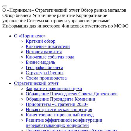
О «Норникеле»
Стратегический отчет
Обзор рынка металлов
Обзор бизнеса
Устойчивое развитие
Корпоративное
управление
Система контроля и управление рисками
Информация для инвесторов
Финасовая отчетность по МСФО
О «Норникеле»
Краткий обзор
Ключевые показатели
История развития
Ключевые события года
Бизнес-модель
География бизнеса
Структура Группы
Схема производства
Стратегический отчет
Закрытие плавильного цеха
Обращение Председателя Совета Директоров
Обращение Президента Компании
Приоритеты «Стратегии 2030»
Новая стратегическая концепция
Клиентоориентированный взгляд
Развитие эффективной конфигурации
перерабатывающих мощностей
Дорожная карта развития перерабатывающих