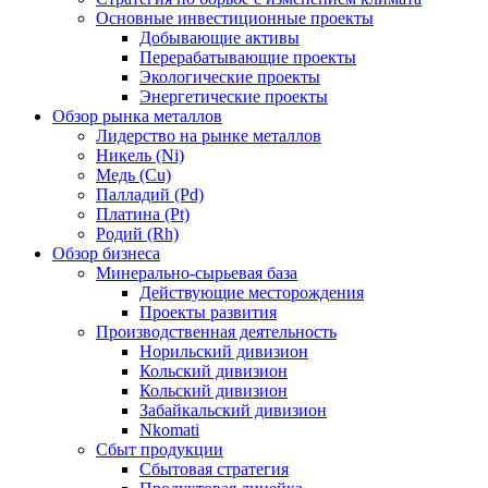
Основные инвестиционные проекты
Добывающие активы
Перерабатывающие проекты
Экологические проекты
Энергетические проекты
Обзор рынка металлов
Лидерство на рынке металлов
Никель (Ni)
Медь (Cu)
Палладий (Pd)
Платина (Pt)
Родий (Rh)
Обзор бизнеса
Минерально-сырьевая база
Действующие месторождения
Проекты развития
Производственная деятельность
Норильский дивизион
Кольский дивизион
Кольский дивизион
Забайкальский дивизион
Nkomati
Сбыт продукции
Сбытовая стратегия