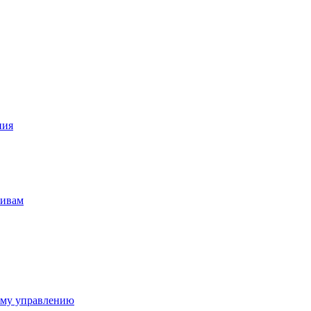
ния
тивам
ому управлению