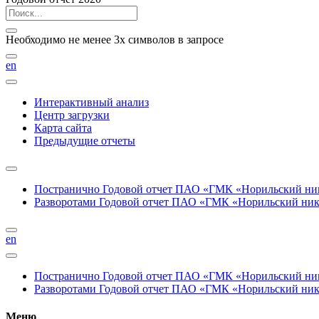
Необходимо не менее 3х символов в запросе
en
Интерактивный анализ
Центр загрузки
Карта сайта
Предыдущие отчеты
Постранично
Годовой отчет ПАО «ГМК «Норильский нике
Разворотами
Годовой отчет ПАО «ГМК «Норильский никел
en
Постранично
Годовой отчет ПАО «ГМК «Норильский нике
Разворотами
Годовой отчет ПАО «ГМК «Норильский никел
Меню