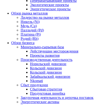
Перерабатывающие проекты
Экологические проекты
Энергетические проекты
Обзор рынка металлов
Лидерство на рынке металлов
Никель (Ni)
Медь (Cu)
Палладий (Pd)
Платина (Pt)
Родий (Rh)
Обзор бизнеса
Минерально-сырьевая база
Действующие месторождения
Проекты развития
Производственная деятельность
Норильский дивизион
Кольский дивизион
Кольский дивизион
Забайкальский дивизион
Nkomati
Сбыт продукции
Сбытовая стратегия
Продуктовая линейка
Закупочная деятельность и цепочка поставок
Энергетические активы