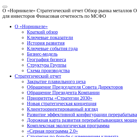
О «Норникеле»
Стратегический отчет
Обзор рынка металлов
О
для инвесторов
Финасовая отчетность по МСФО
О «Норникеле»
Краткий обзор
Ключевые показатели
История развития
Ключевые события года
Бизнес-модель
География бизнеса
Структура Группы
Схема производства
Стратегический отчет
Закрытие плавильного цеха
Обращение Председателя Совета Директоров
Обращение Президента Компании
Приоритеты «Стратегии 2030»
Новая стратегическая концепция
Клиентоориентированный взгляд
Развитие эффективной конфигурации перерабаты
Дорожная карта развития перерабатывающих мощн
Комплексная экологическая программа
«Серная программа 2.0»
Стратегия по борьбе с изменением климата