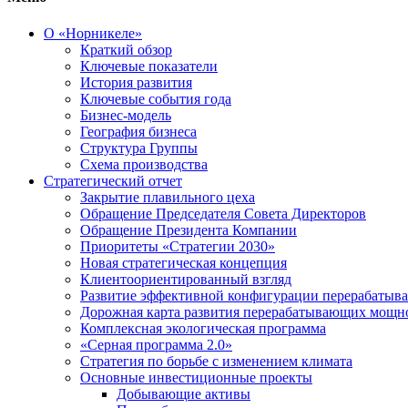
О «Норникеле»
Краткий обзор
Ключевые показатели
История развития
Ключевые события года
Бизнес-модель
География бизнеса
Структура Группы
Схема производства
Стратегический отчет
Закрытие плавильного цеха
Обращение Председателя Совета Директоров
Обращение Президента Компании
Приоритеты «Стратегии 2030»
Новая стратегическая концепция
Клиентоориентированный взгляд
Развитие эффективной конфигурации перерабаты
Дорожная карта развития перерабатывающих мощн
Комплексная экологическая программа
«Серная программа 2.0»
Стратегия по борьбе с изменением климата
Основные инвестиционные проекты
Добывающие активы