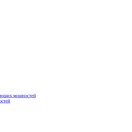
вающих мощностей
остей