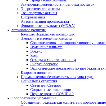
Продуктовая линейка
Закупочная деятельность и цепочка поставок
Энергетические активы
Транспортные активы
Цифровизация
Автоматизация производства
Финансовые результаты (MD&A)
Устойчивое развитие
Большая Норильская экспедиция
Экология и изменение климата
Совершенствование корпоративного управле
Изменение климата
Воздух
Вода
Отходы и хвостохранилища
Биоразнообразие
Экологические показатели по зарубежным ак
Кадровая политика
Промышленная безопасность и охрана труда
Социальная стратегия
Север для Северян
Социальные инвестиции
Первые против COVID‑19
Корпоративное управление
Обращение председателя комитета по корпоративн