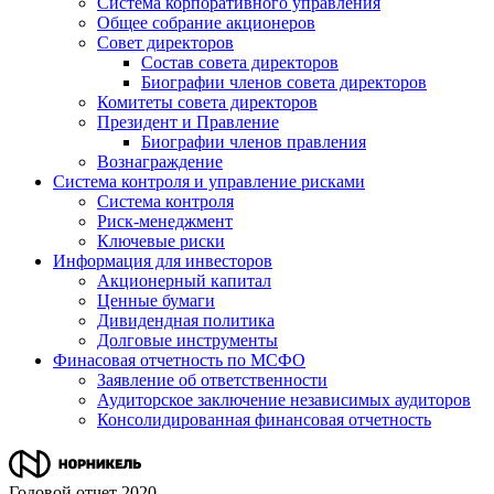
Система корпоративного управления
Общее собрание акционеров
Совет директоров
Состав совета директоров
Биографии членов совета директоров
Комитеты совета директоров
Президент и Правление
Биографии членов правления
Вознаграждение
Система контроля и управление рисками
Система контроля
Риск-менеджмент
Ключевые риски
Информация для инвесторов
Акционерный капитал
Ценные бумаги
Дивидендная политика
Долговые инструменты
Финасовая отчетность по МСФО
Заявление об ответственности
Аудиторское заключение независимых аудиторов
Консолидированная финансовая отчетность
Годовой отчет 2020