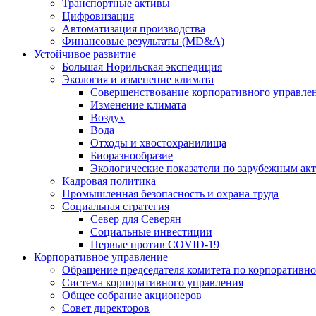
Транспортные активы
Цифровизация
Автоматизация производства
Финансовые результаты (MD&A)
Устойчивое развитие
Большая Норильская экспедиция
Экология и изменение климата
Совершенствование корпоративного управле
Изменение климата
Воздух
Вода
Отходы и хвостохранилища
Биоразнообразие
Экологические показатели по зарубежным ак
Кадровая политика
Промышленная безопасность и охрана труда
Социальная стратегия
Север для Северян
Социальные инвестиции
Первые против COVID‑19
Корпоративное управление
Обращение председателя комитета по корпоративн
Система корпоративного управления
Общее собрание акционеров
Совет директоров