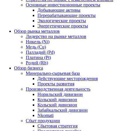
Основные инвестиционные проекты
Добывающие активы
Перерабатывающие проекты
Экологические проекты
Энергетические проекты
Обзор рынка металлов
Лидерство на рынке металлов
Никель (Ni)
Медь (Cu)
Палладий (Pd)
Платина (Pt)
Родий (Rh)
Обзор бизнеса
Минерально-сырьевая база
Действующие месторождения
Проекты развития
Производственная деятельность
Норильский дивизион
Кольский дивизион
Кольский дивизион
Забайкальский дивизион
Nkomati
Сбыт продукции
Сбытовая стратегия