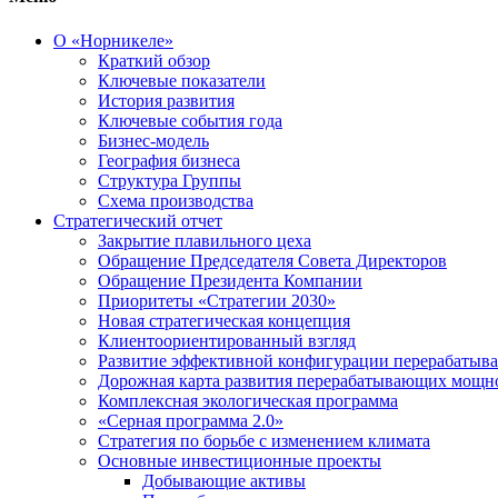
О «Норникеле»
Краткий обзор
Ключевые показатели
История развития
Ключевые события года
Бизнес-модель
География бизнеса
Структура Группы
Схема производства
Стратегический отчет
Закрытие плавильного цеха
Обращение Председателя Совета Директоров
Обращение Президента Компании
Приоритеты «Стратегии 2030»
Новая стратегическая концепция
Клиентоориентированный взгляд
Развитие эффективной конфигурации перерабаты
Дорожная карта развития перерабатывающих мощн
Комплексная экологическая программа
«Серная программа 2.0»
Стратегия по борьбе с изменением климата
Основные инвестиционные проекты
Добывающие активы