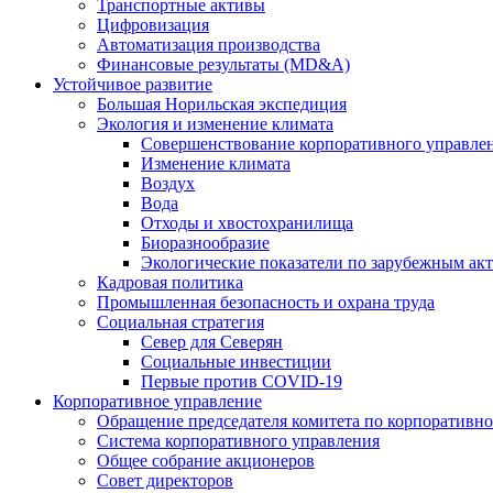
Транспортные активы
Цифровизация
Автоматизация производства
Финансовые результаты (MD&A)
Устойчивое развитие
Большая Норильская экспедиция
Экология и изменение климата
Совершенствование корпоративного управле
Изменение климата
Воздух
Вода
Отходы и хвостохранилища
Биоразнообразие
Экологические показатели по зарубежным ак
Кадровая политика
Промышленная безопасность и охрана труда
Социальная стратегия
Север для Северян
Социальные инвестиции
Первые против COVID‑19
Корпоративное управление
Обращение председателя комитета по корпоративн
Система корпоративного управления
Общее собрание акционеров
Совет директоров