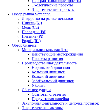
Перерабатывающие проекты
Экологические проекты
Энергетические проекты
Обзор рынка металлов
Лидерство на рынке металлов
Никель (Ni)
Медь (Cu)
Палладий (Pd)
Платина (Pt)
Родий (Rh)
Обзор бизнеса
Минерально-сырьевая база
Действующие месторождения
Проекты развития
Производственная деятельность
Норильский дивизион
Кольский дивизион
Кольский дивизион
Забайкальский дивизион
Nkomati
Сбыт продукции
Сбытовая стратегия
Продуктовая линейка
Закупочная деятельность и цепочка поставок
Энергетические активы