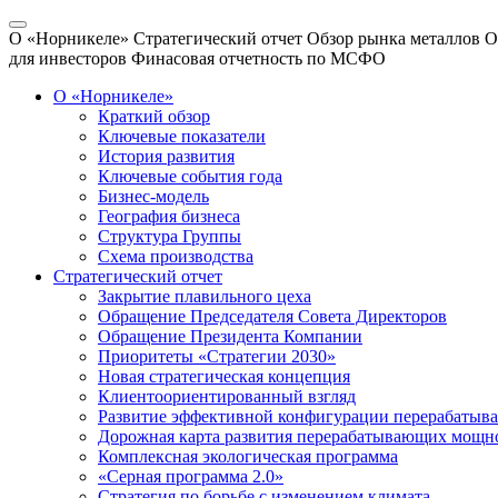
О «Норникеле»
Стратегический отчет
Обзор рынка металлов
О
для инвесторов
Финасовая отчетность по МСФО
О «Норникеле»
Краткий обзор
Ключевые показатели
История развития
Ключевые события года
Бизнес-модель
География бизнеса
Структура Группы
Схема производства
Стратегический отчет
Закрытие плавильного цеха
Обращение Председателя Совета Директоров
Обращение Президента Компании
Приоритеты «Стратегии 2030»
Новая стратегическая концепция
Клиентоориентированный взгляд
Развитие эффективной конфигурации перерабаты
Дорожная карта развития перерабатывающих мощн
Комплексная экологическая программа
«Серная программа 2.0»
Стратегия по борьбе с изменением климата