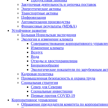
Продуктовая линейка
Закупочная деятельность и цепочка поставок
Энергетические активы
Транспортные активы
Цифровизация
Автоматизация производства
Финансовые результаты (MD&A)
Устойчивое развитие
Большая Норильская экспедиция
Экология и изменение климата
Совершенствование корпоративного управле
Изменение климата
Воздух
Вода
Отходы и хвостохранилища
Биоразнообразие
Экологические показатели по зарубежным ак
Кадровая политика
Промышленная безопасность и охрана труда
Социальная стратегия
Север для Северян
Социальные инвестиции
Первые против COVID‑19
Корпоративное управление
Обращение председателя комитета по корпоративн