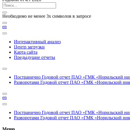
Необходимо не менее 3х символов в запросе
en
Интерактивный анализ
Центр загрузки
Карта сайта
Предыдущие отчеты
Постранично
Годовой отчет ПАО «ГМК «Норильский нике
Разворотами
Годовой отчет ПАО «ГМК «Норильский никел
en
Постранично
Годовой отчет ПАО «ГМК «Норильский нике
Разворотами
Годовой отчет ПАО «ГМК «Норильский никел
Меню