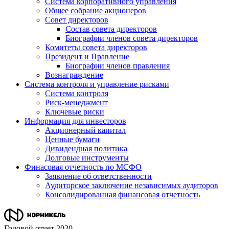
Система корпоративного управления
Общее собрание акционеров
Совет директоров
Состав совета директоров
Биографии членов совета директоров
Комитеты совета директоров
Президент и Правление
Биографии членов правления
Вознаграждение
Система контроля и управление рисками
Система контроля
Риск-менеджмент
Ключевые риски
Информация для инвесторов
Акционерный капитал
Ценные бумаги
Дивидендная политика
Долговые инструменты
Финасовая отчетность по МСФО
Заявление об ответственности
Аудиторское заключение независимых аудиторов
Консолидированная финансовая отчетность
Годовой отчет 2020