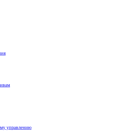
ния
тивам
ому управлению