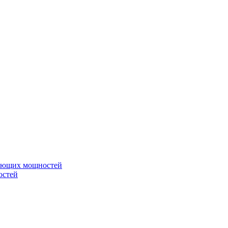
вающих мощностей
остей