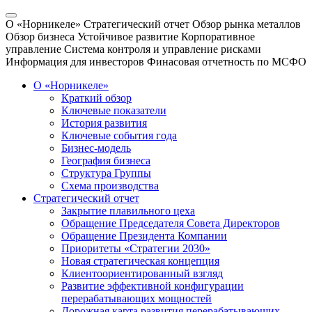
О «Норникеле»
Стратегический отчет
Обзор рынка металлов
Обзор бизнеса
Устойчивое развитие
Корпоративное
управление
Система контроля и управление рисками
Информация для инвесторов
Финасовая отчетность по МСФО
О «Норникеле»
Краткий обзор
Ключевые показатели
История развития
Ключевые события года
Бизнес-модель
География бизнеса
Структура Группы
Схема производства
Стратегический отчет
Закрытие плавильного цеха
Обращение Председателя Совета Директоров
Обращение Президента Компании
Приоритеты «Стратегии 2030»
Новая стратегическая концепция
Клиентоориентированный взгляд
Развитие эффективной конфигурации
перерабатывающих мощностей
Дорожная карта развития перерабатывающих