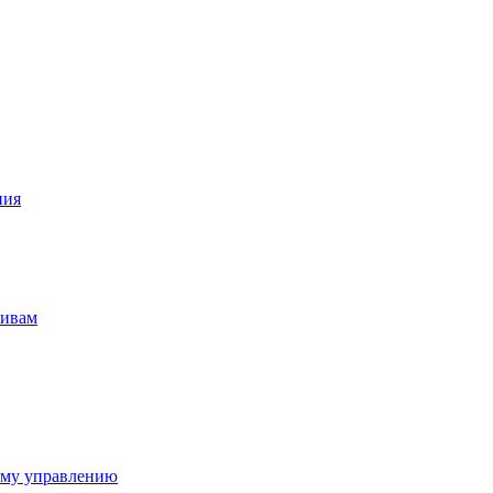
ния
тивам
ому управлению