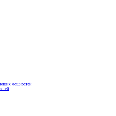
вающих мощностей
остей