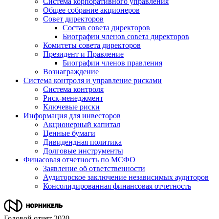
Система корпоративного управления
Общее собрание акционеров
Совет директоров
Состав совета директоров
Биографии членов совета директоров
Комитеты совета директоров
Президент и Правление
Биографии членов правления
Вознаграждение
Система контроля и управление рисками
Система контроля
Риск-менеджмент
Ключевые риски
Информация для инвесторов
Акционерный капитал
Ценные бумаги
Дивидендная политика
Долговые инструменты
Финасовая отчетность по МСФО
Заявление об ответственности
Аудиторское заключение независимых аудиторов
Консолидированная финансовая отчетность
Годовой отчет 2020