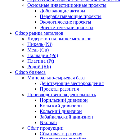
Основные инвестиционные проекты
Добывающие активы
Перерабатывающие проекты
Экологические проекты
Энергетические проекты
Обзор рынка металлов
Лидерство на рынке металлов
Никель (Ni)
Медь (Cu)
Палладий (Pd)
Платина (Pt)
Родий (Rh)
Обзор бизнеса
Минерально-сырьевая база
Действующие месторождения
Проекты развития
Производственная деятельность
Норильский дивизион
Кольский дивизион
Кольский дивизион
Забайкальский дивизион
Nkomati
Сбыт продукции
Сбытовая стратегия