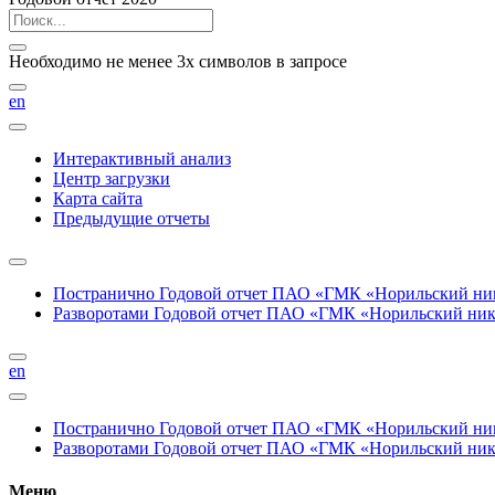
Необходимо не менее 3х символов в запросе
en
Интерактивный анализ
Центр загрузки
Карта сайта
Предыдущие отчеты
Постранично
Годовой отчет ПАО «ГМК «Норильский нике
Разворотами
Годовой отчет ПАО «ГМК «Норильский никел
en
Постранично
Годовой отчет ПАО «ГМК «Норильский нике
Разворотами
Годовой отчет ПАО «ГМК «Норильский никел
Меню