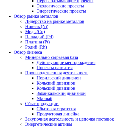
Перерабатывающие проекты
Экологические проекты
Энергетические проекты
Обзор рынка металлов
Лидерство на рынке металлов
Никель (Ni)
Медь (Cu)
Палладий (Pd)
Платина (Pt)
Родий (Rh)
Обзор бизнеса
Минерально-сырьевая база
Действующие месторождения
Проекты развития
Производственная деятельность
Норильский дивизион
Кольский дивизион
Кольский дивизион
Забайкальский дивизион
Nkomati
Сбыт продукции
Сбытовая стратегия
Продуктовая линейка
Закупочная деятельность и цепочка поставок
Энергетические активы