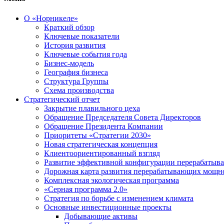
О «Норникеле»
Краткий обзор
Ключевые показатели
История развития
Ключевые события года
Бизнес-модель
География бизнеса
Структура Группы
Схема производства
Стратегический отчет
Закрытие плавильного цеха
Обращение Председателя Совета Директоров
Обращение Президента Компании
Приоритеты «Стратегии 2030»
Новая стратегическая концепция
Клиентоориентированный взгляд
Развитие эффективной конфигурации перерабаты
Дорожная карта развития перерабатывающих мощн
Комплексная экологическая программа
«Серная программа 2.0»
Стратегия по борьбе с изменением климата
Основные инвестиционные проекты
Добывающие активы