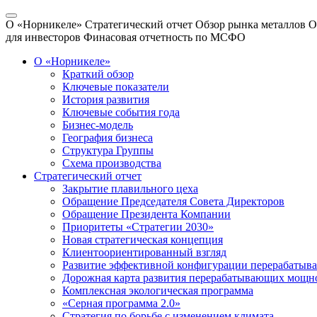
О «Норникеле»
Стратегический отчет
Обзор рынка металлов
О
для инвесторов
Финасовая отчетность по МСФО
О «Норникеле»
Краткий обзор
Ключевые показатели
История развития
Ключевые события года
Бизнес-модель
География бизнеса
Структура Группы
Схема производства
Стратегический отчет
Закрытие плавильного цеха
Обращение Председателя Совета Директоров
Обращение Президента Компании
Приоритеты «Стратегии 2030»
Новая стратегическая концепция
Клиентоориентированный взгляд
Развитие эффективной конфигурации перерабаты
Дорожная карта развития перерабатывающих мощн
Комплексная экологическая программа
«Серная программа 2.0»
Стратегия по борьбе с изменением климата