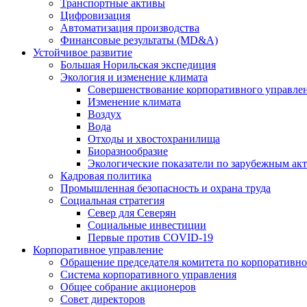
Транспортные активы
Цифровизация
Автоматизация производства
Финансовые результаты (MD&A)
Устойчивое развитие
Большая Норильская экспедиция
Экология и изменение климата
Совершенствование корпоративного управле
Изменение климата
Воздух
Вода
Отходы и хвостохранилища
Биоразнообразие
Экологические показатели по зарубежным ак
Кадровая политика
Промышленная безопасность и охрана труда
Социальная стратегия
Север для Северян
Социальные инвестиции
Первые против COVID‑19
Корпоративное управление
Обращение председателя комитета по корпоративн
Система корпоративного управления
Общее собрание акционеров
Совет директоров