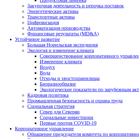
Продуктовая линейка
Закупочная деятельность и цепочка поставок
Энергетические активы
Транспортные активы
Цифровизация
Автоматизация производства
Финансовые результаты (MD&A)
Устойчивое развитие
Большая Норильская экспедиция
Экология и изменение климата
Совершенствование корпоративного управле
Изменение климата
Воздух
Вода
Отходы и хвостохранилища
Биоразнообразие
Экологические показатели по зарубежным ак
Кадровая политика
Промышленная безопасность и охрана труда
Социальная стратегия
Север для Северян
Социальные инвестиции
Первые против COVID‑19
Корпоративное управление
Обращение председателя комитета по корпоративн